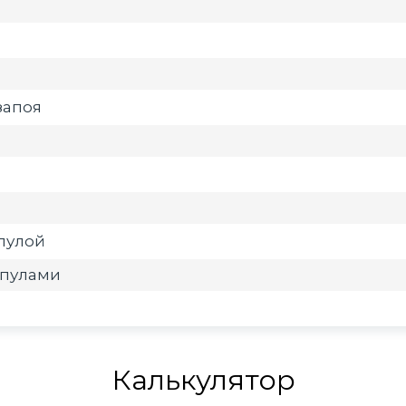
запоя
мпулой
мпулами
Калькулятор