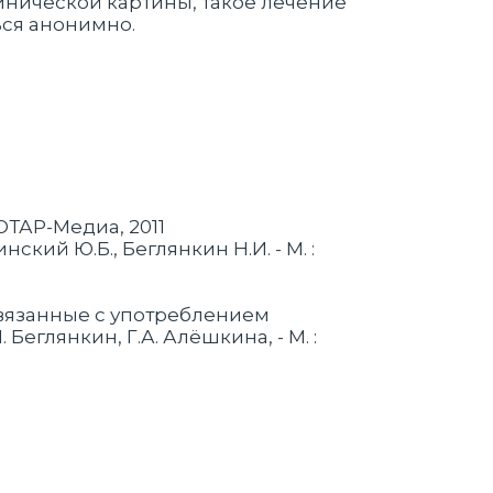
инической картины, такое лечение
ься анонимно.
ЭОТАР-Медиа, 2011
кий Ю.Б., Беглянкин Н.И. - М. :
связанные с употреблением
еглянкин, Г.А. Алёшкина, - М. :