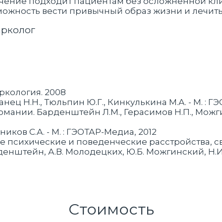
ечение подходит пациентам без осложненной кл
можность вести привычный образ жизни и лечит
арколог
ркология. 2008
ец Н.Н., Тюльпин Ю.Г., Кинкулькина М.А. - М. : Г
ании. Барденштейн Л.М., Герасимов Н.П., Можгинс
иков С.А. - М. : ГЭОТАР-Медиа, 2012
е психические и поведенческие расстройства, 
енштейн, А.В. Молодецких, Ю.Б. Можгинский, Н.И. Б
Стоимость