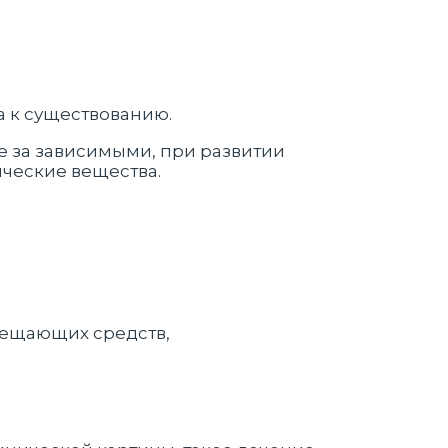
а к существованию.
ие за зависимыми, при развитии
ические вещества.
мещающих средств,