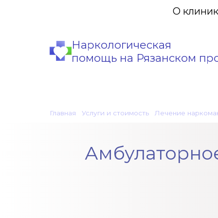
О клини
Наркологическая
помощь на Рязанском пр
Главная
•
Услуги и стоимость
•
Лечение наркоман
Амбулаторное