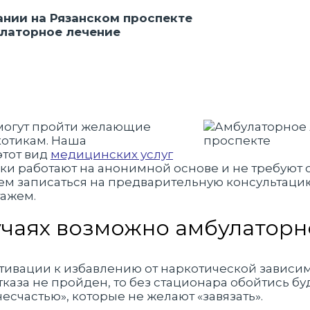
нии на Рязанском проспекте
улаторное лечение
могут пройти желающие
ркотикам. Наша
этот вид
медицинских услуг
ки работают на анонимной основе и не требуют
ем записаться на предварительную консультацию
тажем.
учаях возможно амбулатор
тивации к избавлению от наркотической зависим
тказа не пройден, то без стационара обойтись б
есчастью», которые не желают «завязать».