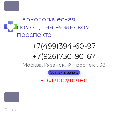
О клинике
Наркологическая
помощь на Рязанском
Акции
проспекте
Вакансии
+7(499)394-60-97
Лицензии
+7(926)730-90-67
Статьи
Москва, Рязанский проспект, 38
Контакты
Оставить заявку
круглосуточно
Услуги и стоимость
Главная
•
Услуги и стоимость
Отзывы