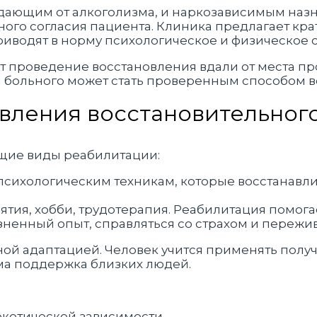
дающим от алкоголизма, и наркозависимым назн
чного согласия пациента. Клиника предлагает кр
иводят в норму психологическое и физическое с
 проведение восстановления вдали от места пр
 больного может стать проверенным способом в
вления восстановительного
ющие виды реабилитации:
 психологическим техникам, которые восстанавли
ятия, хобби, трудотерапия. Реабилитация помога
зненный опыт, справляться со страхом и пережи
ной адаптацией. Человек учится применять полу
има поддержка близких людей.
ркотической зависимости.