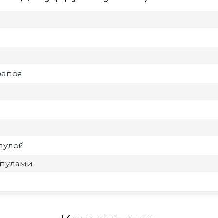
запоя
мпулой
мпулами