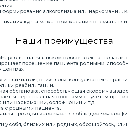
ения.
ы формирования алкоголизма или наркомании, и
кончания курса может при желании получать пс
Наши преимущества
арколог на Рязанском проспекте» располагаютс
 упрощает посещение пациента родными, способ
 центрах:
ги-психиатры, психологи, консультанты с практ
дики реабилитации.
ная обстановка, способствующая скорому выздо
вается персональная программа с учётом проти
 или наркомании, осложнений и т.д.
а с родными пациента.
ансы проходят анонимно, с соблюдением конфи
 у себя, близких или родных, обращайтесь, клин