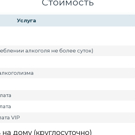
Стоимость
Услуга
еблении алкоголя не более суток)
алкоголизма
лата
лата
ата VIP
на дому (круглосуточно)