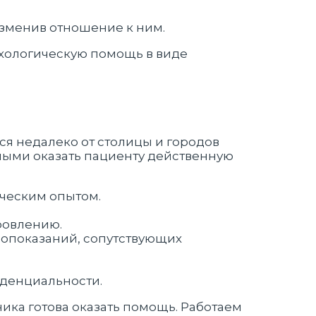
зменив отношение к ним.
ихологическую помощь в виде
я недалеко от столицы и городов
ными оказать пациенту действенную
ическим опытом.
ровлению.
вопоказаний, сопутствующих
денциальности.
ика готова оказать помощь. Работаем