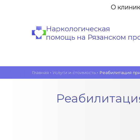
О клини
Наркологическая
помощь на Рязанском пр
Главная
•
Услуги и стоимость
•
Реабилитация при
Реабилитаци