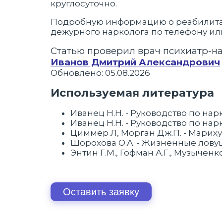
круглосуточно.
Подробную информацию о реабилитаци
дежурного нарколога по телефону или
Статью проверил врач психиатр-н
Иванов Дмитрий Александрович
Обновлено: 05.08.2026
Используемая литература
Иванец Н.Н. - Руководство по нарк
Иванец Н.Н. - Руководство по нарк
Циммер Л, Морган Дж.П. - Мариху
Шорохова О.А. - Жизненные лову
Энтин Г.М., Гофман А.Г., Музыченк
Оставить заявку