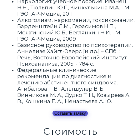
Наркология: учебное пособие. Иванец
Н.Н., Тюльпин Ю.Г., Кинкулькина М.А. - М. :
ГЭОТАР-Медиа, 2011
Алкоголизм, наркомании, токсикомании.
Барденштейн Л.М., Герасимов Н.П.,
Можгинский Ю.Б., Беглянкин Н.И. - М. :
ГЭОТАР-Медиа, 2009
Базисное руководство по психотерапии.
Аннелизе Хайгл-Эверс [и др.] – СПб. :
Речь, Восточно-Европейский Институт
Психоанализа, 2005. - 784 с.
Федеральные клинические
рекомендации по диагностике и
лечению абстинентного синдрома.
Агибалова Т. В., Альтшулер В. Б.,
Винникова М. А., Дудко Т. Н., Козырева А.
В., Кошкина Е. А., Ненастьева А. Ю.
Оставить заявку
Стоимость