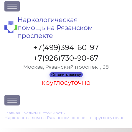
О клинике
Наркологическая
помощь на Рязанском
Акции
проспекте
Вакансии
+7(499)394-60-97
Лицензии
+7(926)730-90-67
Статьи
Москва, Рязанский проспект, 38
Контакты
Оставить заявку
круглосуточно
Услуги и стоимость
Главная
•
Услуги и стоимость
•
Нарколог на дом на Рязанском проспекте круглосуточно
•
Отзывы
Консультация нарколога