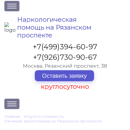
О клинике
Наркологическая
помощь на Рязанском
Акции
проспекте
Вакансии
+7(499)394-60-97
Лицензии
+7(926)730-90-67
Статьи
Москва, Рязанский проспект, 38
Контакты
Оставить заявку
круглосуточно
Услуги и стоимость
Главная
•
Услуги и стоимость
•
Лечение алкоголизма на Рязанском проспекте
•
Отзывы
Лечение пивного алкоголизма