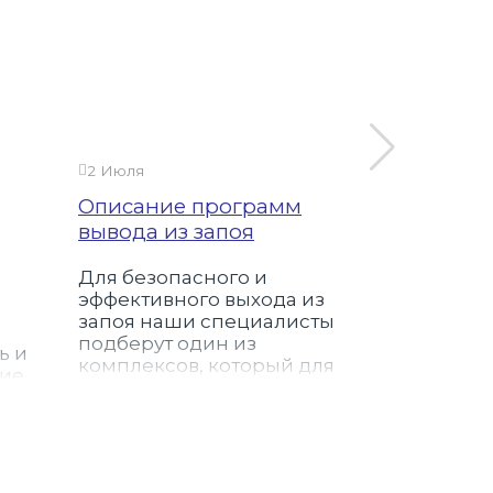
2 Июля
23 Сентября
Описание программ
Выездной
вывода из запоя
Рязанско
Для безопасного и
Выездной 
эффективного выхода из
современ
запоя наши специалисты
безопасн
подберут один из
нарколог
ь и
комплексов, который для
на дому н
тие
вас наиболее эффективен.
проспекте.
Вы можете ознакомиться с
любое вре
о
подробным описанием
лечебных программ.