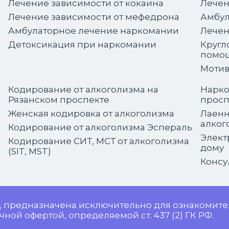
Лечение зависимости от кокаина
Лечен
Лечение зависимости от мефедрона
Амбул
Амбулаторное лечение наркомании
Лечен
Детоксикация при наркомании
Кругл
помо
Мотив
Кодирование от алкоголизма на
Нарко
Рязанском проспекте
просп
Женская кодировка от алкоголизма
Лаенн
алког
Кодирование от алкоголизма Эспераль
Элект
Кодирование СИТ, МСТ от алкоголизма
дому
(SIT, MST)
Консу
, предназначена исключительно для ознакомите
ной офертой, определяемой ст. 437 (2) ГК РФ.