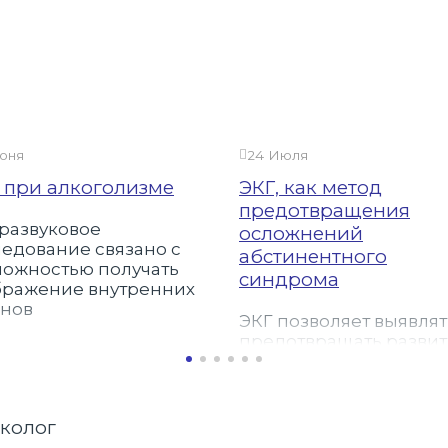
юня
24 Июля
 при алкоголизме
ЭКГ, как метод
предотвращения
развуковое
осложнений
едование связано с
абстинентного
можностью получать
синдрома
бражение внутренних
анов
ЭКГ позволяет выявлят
предотвращать разви
инфаркта и опасных
нарушений сердечног
ритма при запое.
рколог