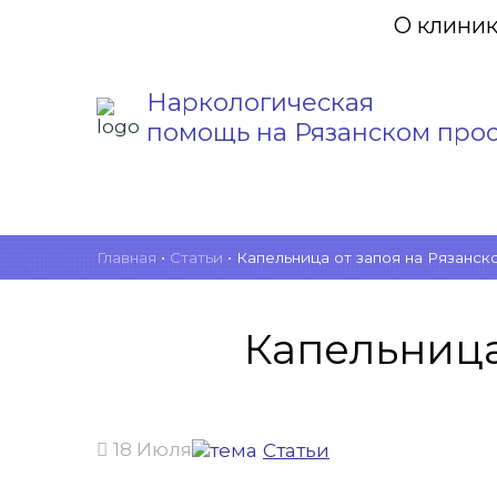
О клини
Наркологическая
помощь на Рязанском про
Главная
•
Статьи
•
Капельница от запоя на Рязанск
Капельница
18 Июля
Статьи