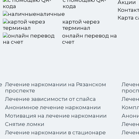
с помощью QR-
Акции
кода
Контак
наличные
Карта с
картой через
терминал
онлайн перевод на
счет
е
Лечение наркомании на Рязанском
Лечен
проспекте
просп
Лечение зависимости от спайса
Лечен
Анонимное лечение наркомании
Компл
Мотивация на лечение наркомании
Анони
Снятие ломки
Лечен
Лечение наркомании в стационаре
Лечен