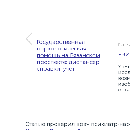
Государственная
21 И
наркологическая
ри
УЗИ
помощь на Рязанском
проспекте: диспансер,
Ульт
а
справки, учёт
иссл
спекте
воз
изо
арколог
орг
ю
коголика
имого на
екте.
ми,
то
Статью проверил врач психиатр-на
ная