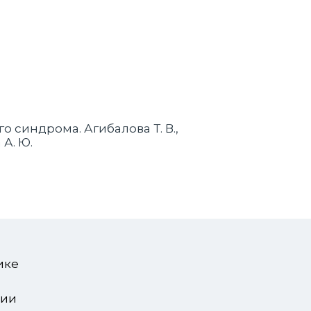
синдрома. Агибалова Т. В.,
 А. Ю.
я
ике
зии